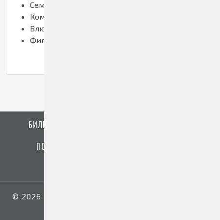
Семей с детьми
Компании друзей
Влюбленных пар
Фигуристов-любителей и др.
БИЛЕТЫ
ГАЛЕРЕЯ
ИНФОРМИРОВАНИЕ
ПОСЕТИТЕЛЯМ
УСЛУГИ
ОБ АРЕНЕ
ОБ ОРГАНИЗАЦИИ
© 2026 «Арена Кузнецких металлургов имени
Олега Короленко»